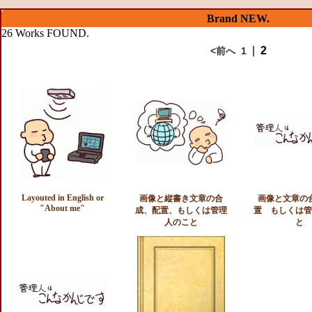
Brand NEW.
26 Works FOUND.
|
2
<前へ
1
Layouted in English or
画像と縦書き文章の合
画像と文章の
"About me"
成、配置、もしくは管理
置 もしくは管
人のこと
と