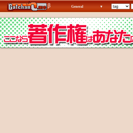
β
General
▾