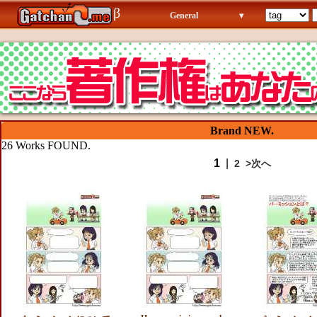
β
General
▾
Brand NEW.
26 Works FOUND.
1
|
2
>次へ