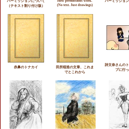
How permissions work.
パーミッションについて
パーミッション
(No text. Just drawings)
（テキスト割り付け版）
詩文奈さんのト
赤鼻のトナカイ
田所稲造の文章、これま
ブに行っ
でとこれから