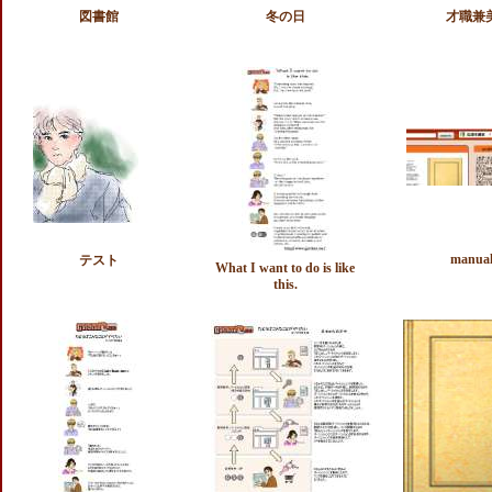
図書館
冬の日
才職兼
manua
テスト
What I want to do is like
this.