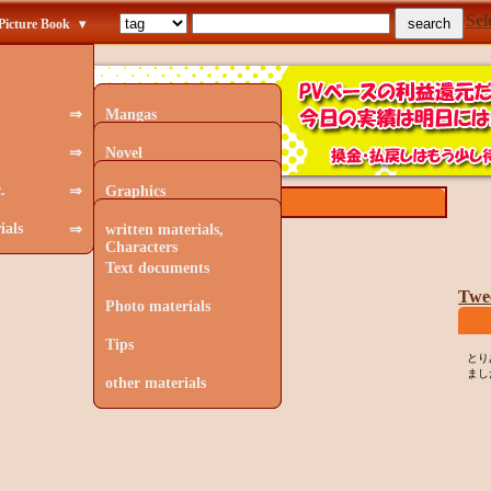
Sel
Picture Book
▾
⇒
Mangas
⇒
Rough Continuity
Novel
.
⇒
Picture Book
Cartoon scenario
Graphics
Brand NEW.
ials
⇒
Picture Poetry
Picture Book Text
Drawings of Manga
written materials,
Characters
Other
Poetry
Picture Book Graphics
Text documents
Twe
Other Text
Stock Images
Photo materials
Painting
Tips
とり
まし
Other Images
other materials