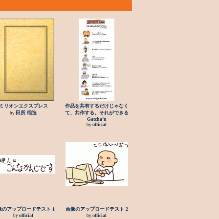
ミリオンエクスプレス
作品を共有するだけじゃなく
田所 稲造
て、共作する。それができる
by
Gatcha’n
official
by
像のアップロードテスト 1
画像のアップロードテスト 2
official
official
by
by