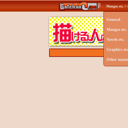
β
Mangas etc. > 
General
Mangas etc.
Novels etc.
Graphics etc
Other mater