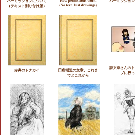
How permissions work.
パーミッションについて
パーミッション
(No text. Just drawings)
（テキスト割り付け版）
詩文奈さんのト
赤鼻のトナカイ
田所稲造の文章、これま
ブに行っ
でとこれから