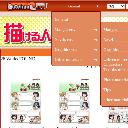
β
General
▾
General
Mangas etc.
⇒
Mangas
Novels etc.
⇒
Rough Contin
Novel
Graphics etc.
⇒
Picture Book
Cartoon scena
Graphics
Brand NEW.
26 Works FOUND.
Other materials
⇒
Picture Poetr
Picture Book 
Drawings of 
written materi
Characters
1
|
2
>次へ
Other
Poetry
Picture Book 
Text documen
Other Text
Stock Images
Photo materia
Painting
Tips
Other Images
other material