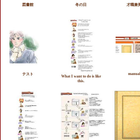
図書館
冬の日
才職兼
manua
テスト
What I want to do is like
this.